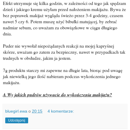
Efekt utrzymuje się kilka godzin, w zależności od tego jak spędzam
dzień i jakiego kremu użyłam przed nałożeniem makijażu. Bywa że
bez poprawek makijaż wygląda świeżo przez 3-4 godziny, czasem
nawet 5 czy 6.
Potem muszę użyć bibułki matującej, by zebrać
nadmiar sebum, co uważam za obowiązkowe w ciągu długiego
dnia.
Puder nie wywołał niepożądanych reakcji na mojej kapryśnej
skórze, uważam go zatem za bezpieczny, nawet w przypadkach tak
trudnych w obsłudze, jakim ja jestem.
7g produktu starczy mi zapewne na długie lata, biorąc pod uwagę
jak niewielką jego ilość nabieram podczas wykończenia jednego
makijażu.
A Wy jakich pudrów używacie do wykończenia makijażu?
bluegirl.ewa
o
20:15
4 komentarze:
Udostępnij