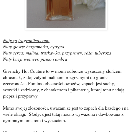
Nuty za fragrantica.com:
Nuty głowy: bergamotka, cytryna
Nuty serca: malina, truskawka, przyprawy, róża, tuberoza
Nuty bazy: wetiwer, piżmo i ambra
Givenchy Hot Couture to w moim odbiorze wysuszony słońcem
chruśniak, z dojrzałymi malinami rozgrzanymi do granic
czerwoności. Pomimo obecności owoców, zapach jest suchy,
szorstki i zadziorny, z charakterem i pikanterią, której tonu nadają
pieprz i przyprawy.
Mimo swojej złożoności, uważam że jest to zapach dla każdego i na
wiele okazji. Słodycz jest tutaj mocno wyważona i dawkowana z
ogromnym umiarem i wyczuciem.