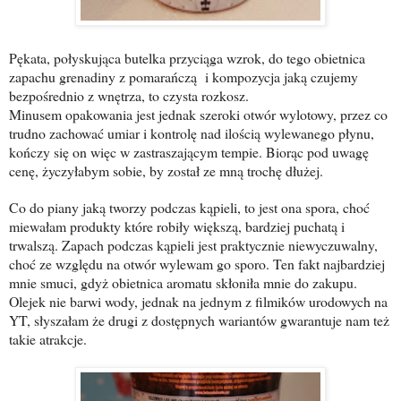
Pękata, połyskująca butelka przyciąga wzrok, do tego obietnica
zapachu grenadiny z pomarańczą i kompozycja jaką czujemy
bezpośrednio z wnętrza, to czysta rozkosz.
Minusem opakowania jest jednak szeroki otwór wylotowy, przez co
trudno zachować umiar i kontrolę nad ilością wylewanego płynu,
kończy się on więc w zastraszającym tempie.
Biorąc pod uwagę
cenę, życzyłabym sobie, by został ze mną trochę dłużej.
Co do piany jaką tworzy podczas kąpieli, to jest ona spora, choć
miewałam produkty które robiły większą, bardziej puchatą i
trwalszą. Zapach podczas kąpieli jest praktycznie niewyczuwalny,
choć ze względu na otwór wylewam go sporo. Ten fakt najbardziej
mnie smuci, gdyż obietnica aromatu skłoniła mnie do zakupu.
Olejek nie barwi wody, jednak na jednym z filmików urodowych na
YT, słyszałam że drugi z dostępnych wariantów gwarantuje nam też
takie atrakcje.