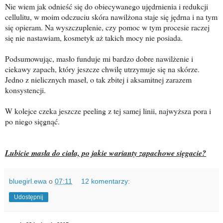
Nie wiem jak odnieść się do obiecywanego ujędrnienia i redukcji
cellulitu, w moim odczuciu skóra nawilżona staje się jędrna i na tym
się opieram. Na wyszczuplenie, czy pomoc w tym procesie raczej
się nie nastawiam, kosmetyk aż takich mocy nie posiada.
Podsumowując, masło funduje mi bardzo dobre nawilżenie i
ciekawy zapach, który jeszcze chwilę utrzymuje się na skórze.
Jedno z nielicznych maseł, o tak zbitej i aksamitnej zarazem
konsystencji.
W kolejce czeka jeszcze peeling z tej samej linii, najwyższa pora i
po niego sięgnąć.
Lubicie masła do ciała, po jakie warianty zapachowe sięgacie?
bluegirl.ewa
o
07:11
12 komentarzy:
Udostępnij