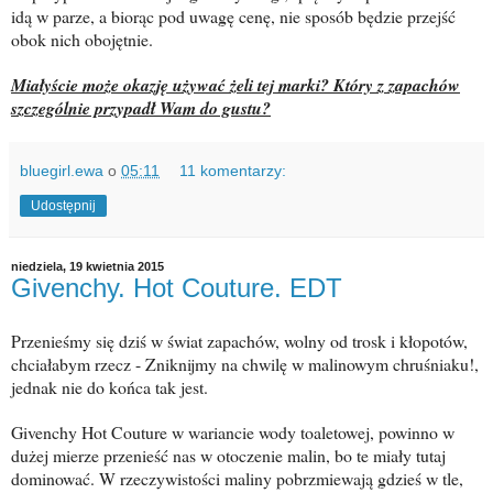
idą w parze, a biorąc pod uwagę cenę, nie sposób będzie przejść
obok nich obojętnie.
Miałyście może okazję używać żeli tej marki? Który z zapachów
szczególnie przypadł Wam do gustu?
bluegirl.ewa
o
05:11
11 komentarzy:
Udostępnij
niedziela, 19 kwietnia 2015
Givenchy. Hot Couture. EDT
Przenieśmy się dziś w świat zapachów, wolny od trosk i kłopotów,
chciałabym rzecz - Zniknijmy na chwilę w malinowym chruśniaku!,
jednak nie do końca tak jest.
Givenchy Hot Couture w wariancie wody toaletowej, powinno w
dużej mierze przenieść nas w otoczenie malin, bo te miały tutaj
dominować. W rzeczywistości maliny pobrzmiewają gdzieś w tle,