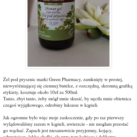
Żel pod prysznic marki Green Pharmacy, zamknięty w prostej,
niewyróżniającej się ciemnej butelce, z oszczędną, skromną grafiką
etykiety, kosztuje około 10zł za 500ml.
Tanio, zbyt tanio, żeby mógł mnie skusić, by nęciła mnie obietnica
czegoś wyjątkowego, odrobiny luksusu w kąpieli.
Jak ogromne było więc moje zaskoczenie, gdy po raz pierwszy
wylądowaliśmy razem w kąpieli, uwierzcie - nie mogłam przestać
go wąchać. Zapach jest niesamowicie przyjemny, kojący,
odprężający, lekko słodki, ale przy tym kobiecy i delikatny.