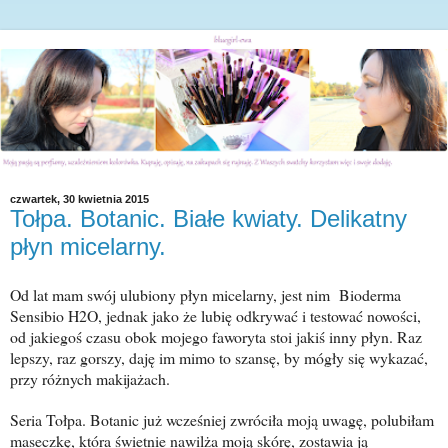
czwartek, 30 kwietnia 2015
Tołpa. Botanic. Białe kwiaty. Delikatny
płyn micelarny.
Od lat mam swój ulubiony płyn micelarny, jest nim Bioderma
Sensibio H2O, jednak jako że lubię odkrywać i testować nowości,
od jakiegoś czasu obok mojego faworyta stoi jakiś inny płyn. Raz
lepszy, raz gorszy, daję im mimo to szansę, by mógły się wykazać,
przy różnych makijażach.
Seria Tołpa. Botanic już wcześniej zwróciła moją uwagę, polubiłam
maseczkę, która świetnie nawilża moją skórę, zostawia ją