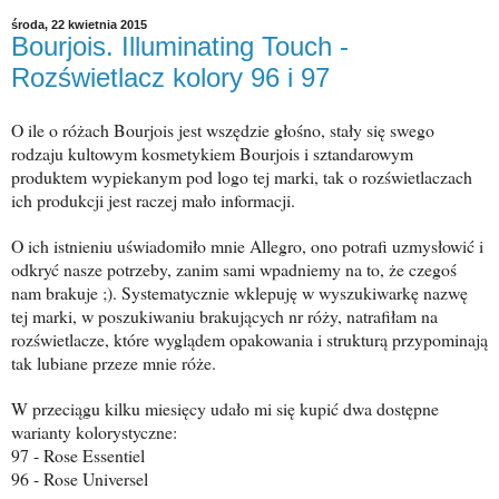
środa, 22 kwietnia 2015
Bourjois. Illuminating Touch -
Rozświetlacz kolory 96 i 97
O ile o różach Bourjois jest wszędzie głośno, stały się swego
rodzaju kultowym kosmetykiem Bourjois i sztandarowym
produktem wypiekanym pod logo tej marki, tak o rozświetlaczach
ich produkcji jest raczej mało informacji.
O ich istnieniu uświadomiło mnie Allegro, ono potrafi uzmysłowić i
odkryć nasze potrzeby, zanim sami wpadniemy na to, że czegoś
nam brakuje ;). Systematycznie wklepuję w wyszukiwarkę nazwę
tej marki, w poszukiwaniu brakujących nr róży, natrafiłam na
rozświetlacze, które wyglądem opakowania i strukturą przypominają
tak lubiane przeze mnie róże.
W przeciągu kilku miesięcy udało mi się kupić dwa dostępne
warianty kolorystyczne:
97 -
Rose Essentiel
96 -
Rose Universel