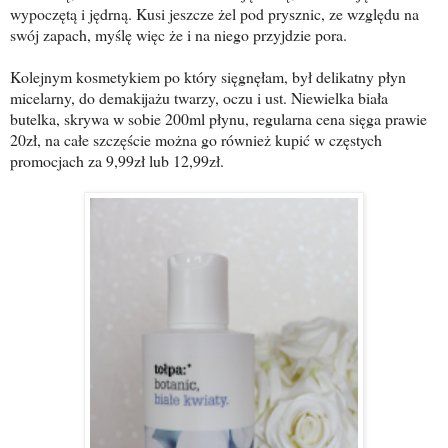
wypoczętą i jędrną. Kusi jeszcze żel pod prysznic, ze względu na
swój zapach, myślę więc że i na niego przyjdzie pora.
Kolejnym kosmetykiem po który sięgnęłam, był delikatny płyn
micelarny, do demakijażu twarzy, oczu i ust. Niewielka biała
butelka, skrywa w sobie 200ml płynu, regularna cena sięga prawie
20zł, na całe szczęście można go również kupić w częstych
promocjach za 9,99zł lub 12,99zł.