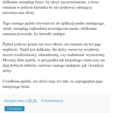
delikatnie stempluję twarz, by ukryć zaczerwienienie, a twarz
omiatam w jednym kierunku by nie poderwać odstającej
nieestetycznie skóry.
Tego samego pędzla używam też do aplikacji pudru matującego,
wtedy stempluję najbardziej newralgiczne partie i delikatnie
omiatam pozostałe, by utrwalić makijaż.
Pędzel podczas prania nie traci włosia, nie zmienia się też jego
miękkość. Nadal jest delikatny dla skóry, nawet tej wrażliwej,
mocno rozdrażnionej, odwodnionej, czy nadmiernie wysuszonej.
Mocniej zbite pędzle, w przypadku tak kiepskiego stanu cery nie
dają dobrych efektów, zarówno samego makijażu, jak i kondycji
skóry.
Uwielbiam pędzle, nie dziwi więc też fakt, że zapragnęłam jego
mniejszego brata.
bluegirl.ewa
o
05:23
6 komentarzy:
Udostępnij