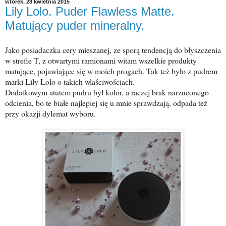
wtorek, 28 kwietnia 2015
Lily Lolo. Puder Flawless Matte.
Matujący puder mineralny.
Jako posiadaczka cery mieszanej, ze sporą tendencją do błyszczenia
w strefie T, z otwartymi ramionami witam wszelkie produkty
matujące, pojawiające się w moich progach. Tak też było z pudrem
marki Lily Lolo o takich właściwościach.
Dodatkowym atutem pudru był kolor, a raczej brak narzuconego
odcienia, bo te białe najlepiej się u mnie sprawdzają, odpada też
przy okazji dylemat wyboru.