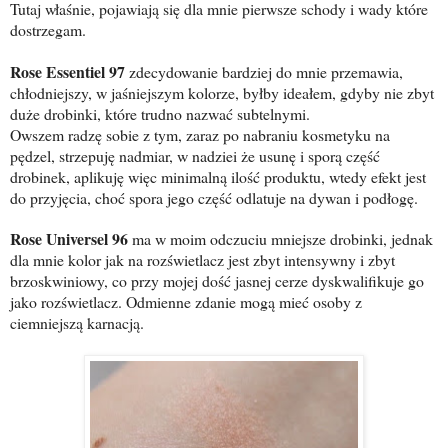
Tutaj właśnie, pojawiają się dla mnie pierwsze schody i wady które
dostrzegam.
Rose Essentiel
97
zdecydowanie bardziej do mnie przemawia,
chłodniejszy, w jaśniejszym kolorze, byłby ideałem, gdyby nie zbyt
duże drobinki, które trudno nazwać subtelnymi.
Owszem radzę sobie z tym, zaraz po nabraniu kosmetyku na
pędzel, strzepuję nadmiar, w nadziei że usunę i sporą część
drobinek, aplikuję więc minimalną ilość produktu, wtedy efekt jest
do przyjęcia, choć spora jego część odlatuje na dywan i podłogę.
Rose Universel
96
ma w moim odczuciu mniejsze drobinki, jednak
dla mnie kolor jak na rozświetlacz jest zbyt intensywny i zbyt
brzoskwiniowy, co przy mojej dość jasnej cerze dyskwalifikuje go
jako rozświetlacz. Odmienne zdanie mogą mieć osoby z
ciemniejszą karnacją.