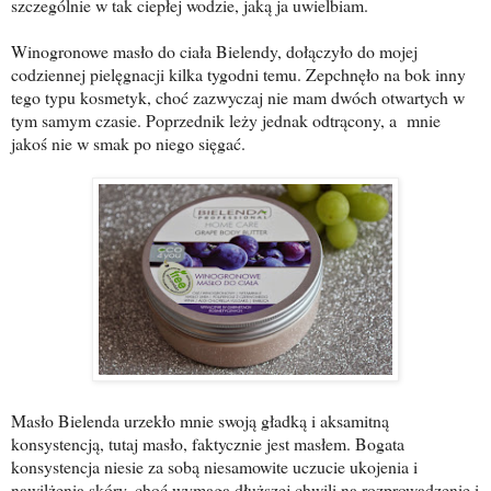
szczególnie w tak ciepłej wodzie, jaką ja uwielbiam.
Winogronowe masło do ciała Bielendy, dołączyło do mojej
codziennej pielęgnacji kilka tygodni temu. Zepchnęło na bok inny
tego typu kosmetyk, choć zazwyczaj nie mam dwóch otwartych w
tym samym czasie. Poprzednik leży jednak odtrącony, a mnie
jakoś nie w smak po niego sięgać.
Masło Bielenda urzekło mnie swoją gładką i aksamitną
konsystencją, tutaj masło, faktycznie jest masłem. Bogata
konsystencja niesie za sobą niesamowite uczucie ukojenia i
nawilżenia skóry, choć wymaga dłuższej chwili na rozprowadzenie i