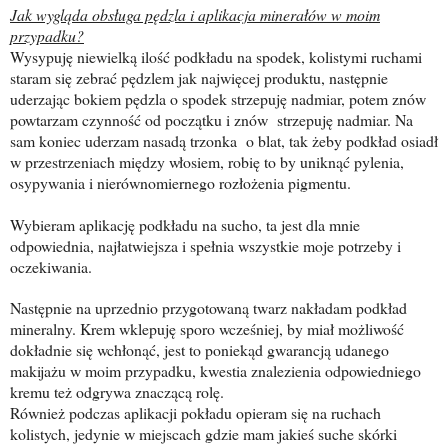
Jak wygląda obsługa pędzla i aplikacja minerałów w moim
przypadku?
Wysypuję niewielką ilość podkładu na spodek, kolistymi ruchami
staram się zebrać pędzlem jak najwięcej produktu, następnie
uderzając bokiem pędzla o spodek strzepuję nadmiar, potem znów
powtarzam czynność od początku i znów strzepuję nadmiar. Na
sam koniec uderzam nasadą trzonka o blat, tak żeby podkład osiadł
w przestrzeniach między włosiem, robię to by uniknąć pylenia,
osypywania i nierównomiernego rozłożenia pigmentu.
Wybieram aplikację podkładu na sucho, ta jest dla mnie
odpowiednia, najłatwiejsza i spełnia wszystkie moje potrzeby i
oczekiwania.
Następnie na uprzednio przygotowaną twarz nakładam podkład
mineralny. Krem wklepuję sporo wcześniej, by miał możliwość
dokładnie się wchłonąć, jest to poniekąd gwarancją udanego
makijażu w moim przypadku, kwestia znalezienia odpowiedniego
kremu też odgrywa znaczącą rolę.
Również podczas aplikacji pokładu opieram się na ruchach
kolistych, jedynie w miejscach gdzie mam jakieś suche skórki