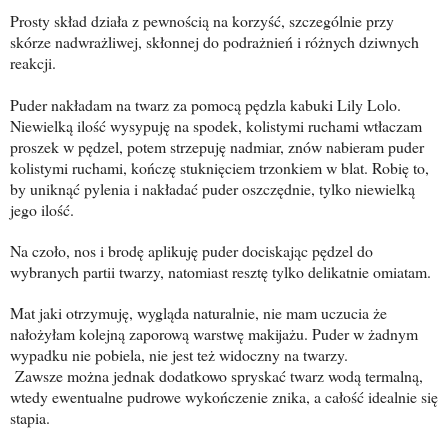
Prosty skład działa z pewnością na korzyść, szczególnie przy
skórze nadwrażliwej, skłonnej do podrażnień i różnych dziwnych
reakcji.
Puder nakładam na twarz za pomocą pędzla kabuki Lily Lolo.
Niewielką ilość wysypuję na spodek, kolistymi ruchami wtłaczam
proszek w pędzel, potem strzepuję nadmiar, znów nabieram puder
kolistymi ruchami, kończę stuknięciem trzonkiem w blat. Robię to,
by uniknąć pylenia i nakładać puder oszczędnie, tylko niewielką
jego ilość.
Na czoło, nos i brodę aplikuję puder dociskając pędzel do
wybranych partii twarzy, natomiast resztę tylko delikatnie omiatam.
Mat jaki otrzymuję, wygląda naturalnie, nie mam uczucia że
nałożyłam kolejną zaporową warstwę makijażu. Puder w żadnym
wypadku nie pobiela, nie jest też widoczny na twarzy.
Zawsze można jednak dodatkowo spryskać twarz wodą termalną,
wtedy ewentualne pudrowe wykończenie znika, a całość idealnie się
stapia.